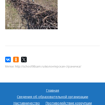
Метки:
http://school98sam.ru/волонтерская-страничка/
Главная
Сведения об образовательной организации
Наставничество
Противодействие коррупции