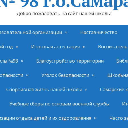
№ 98 г.о.Самар
Добро пожаловать на сайт нашей школы!
азовательной организации
Наставничество
ый год
Итоговая аттестация
Воспитатель
олы №98
Благоустройство территории
Библ
опасности
Уголок безопасности
Школьная
Спортивная жизнь нашей школы
Самарские 
Учебные сборы по основам военной службы
Ин
изации отдыха детей и их оздоровления
Часто з