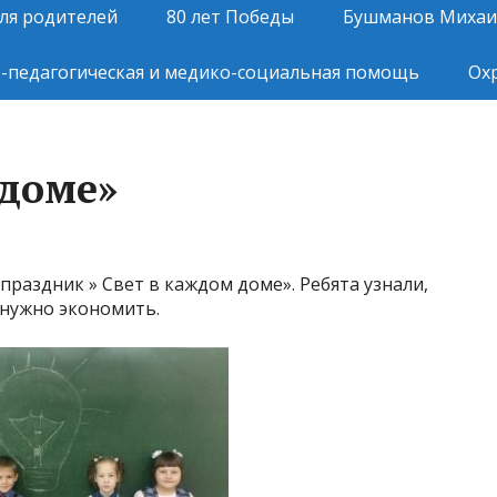
ля родителей
80 лет Победы
Бушманов Михаи
-педагогическая и медико-социальная помощь
Ох
 доме»
праздник » Свет в каждом доме». Ребята узнали,
 нужно экономить.