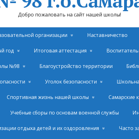
№ 98 г.о.Самар
Добро пожаловать на сайт нашей школы!
азовательной организации
Наставничество
ый год
Итоговая аттестация
Воспитатель
олы №98
Благоустройство территории
Библ
опасности
Уголок безопасности
Школьная
Спортивная жизнь нашей школы
Самарские 
Учебные сборы по основам военной службы
Ин
изации отдыха детей и их оздоровления
Часто з