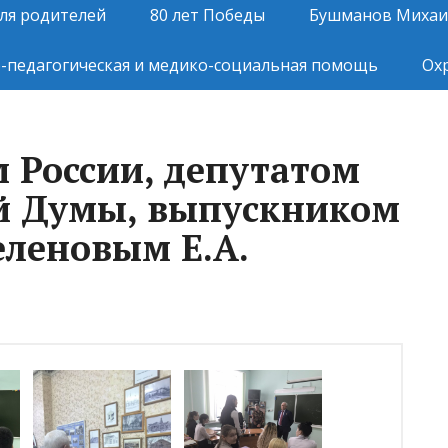
ля родителей
80 лет Победы
Бушманов Михаи
-педагогическая и медико-социальная помощь
Ох
м России, депутатом
й Думы, выпускником
леновым Е.А.