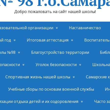
№ 98 г.о.Самар
Добро пожаловать на сайт нашей школы!
азовательной организации
Наставничество
ый год
Итоговая аттестация
Воспитатель
олы №98
Благоустройство территории
Библ
опасности
Уголок безопасности
Школьная
Спортивная жизнь нашей школы
Самарские 
Учебные сборы по основам военной службы
Ин
изации отдыха детей и их оздоровления
Часто з